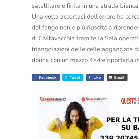
satellitare è finita in una strada bianc
Una volta accortasi dell’errore ha cerc
del fango non è più riuscita a riprendere
di Civitavecchia tramite la Sala operat
triangolazioni delle celle agganciate d
donna con un mezzo 4×4 e riportarla in
Facebook
Tweet
Like
Email