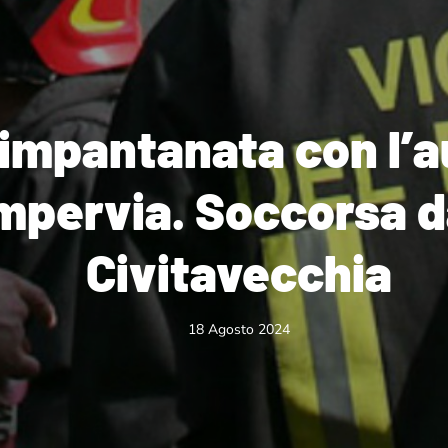
impantanata con l’a
mpervia. Soccorsa da
Civitavecchia
18 Agosto 2024