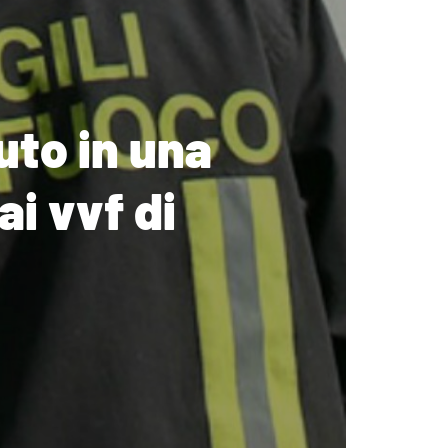
uto in una
i vvf di