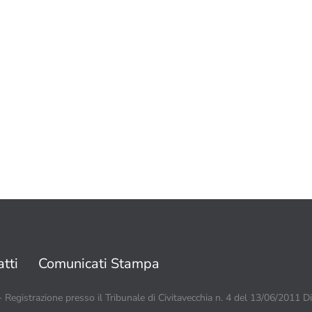
tti
Comunicati Stampa
 - Registrazione presso il Tribunale di Civitavecchia n. 4 del 13/06/2011 D