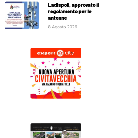
Ladispoli, approvato il
regolamento per le
antenne
8 Agosto 2026