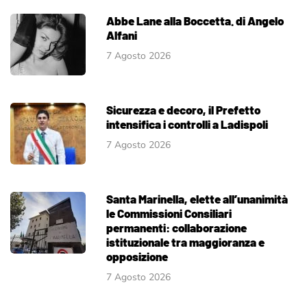
Abbe Lane alla Boccetta. di Angelo
Alfani
7 Agosto 2026
Sicurezza e decoro, il Prefetto
intensifica i controlli a Ladispoli
7 Agosto 2026
Santa Marinella, elette all’unanimità
le Commissioni Consiliari
permanenti: collaborazione
istituzionale tra maggioranza e
opposizione
7 Agosto 2026