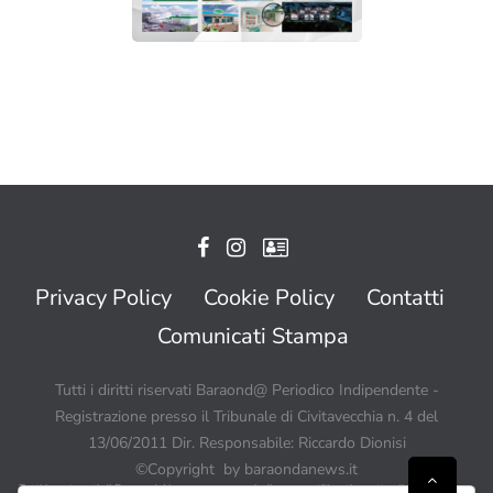
Privacy Policy
Cookie Policy
Contatti
Comunicati Stampa
Tutti i diritti riservati Baraond@ Periodico Indipendente -
Registrazione presso il Tribunale di Civitavecchia n. 4 del
13/06/2011 Dir. Responsabile: Riccardo Dionisi
©Copyright by baraondanews.it
Tutti i contenuti di BaraondaNews possono quindi essere utilizzati a patto di citare sempre