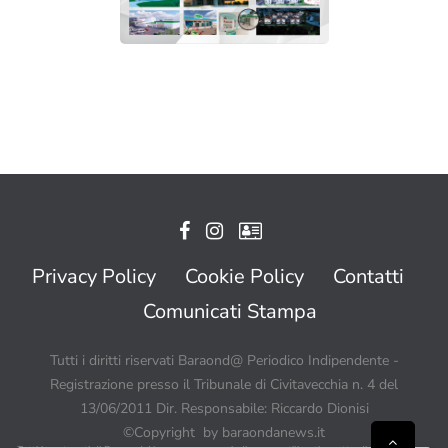
Privacy Policy
Cookie Policy
Contatti
Comunicati Stampa
Tutti i diritti riservati Baraond@ Periodico Indipendente -
Registrazione presso il Tribunale di Civitavecchia n. 4 del
13/06/2011 Dir. Responsabile: Riccardo Dionisi
©Copyright by baraondanews.it