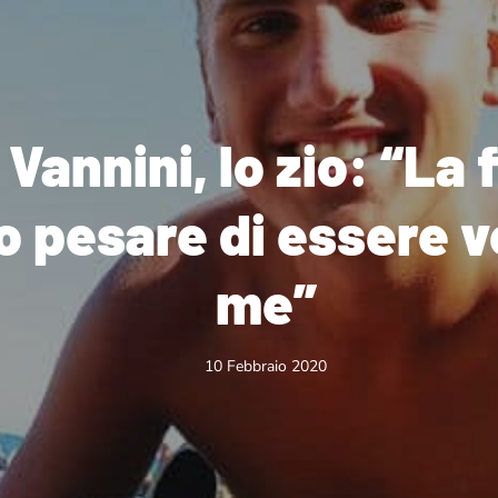
Vannini, lo zio: “La f
o pesare di essere 
me”
10 Febbraio 2020