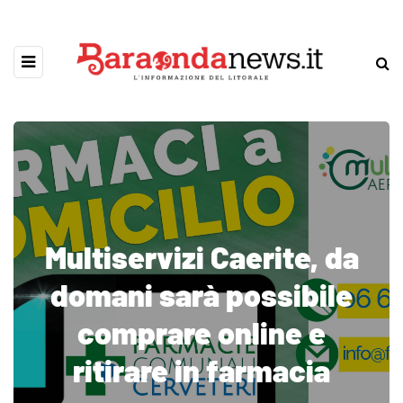
Multiservizi Caerite, da
domani sarà possibile
comprare online e
ritirare in farmacia