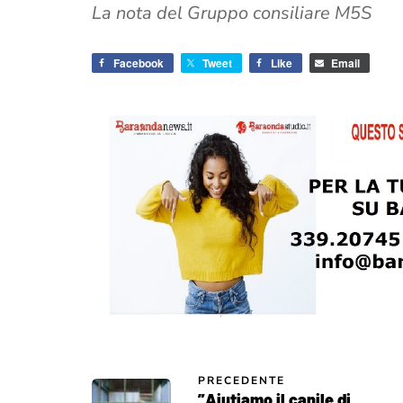
La nota del Gruppo consiliare M5S
Facebook
Tweet
Like
Email
PRECEDENTE
”Aiutiamo il canile di