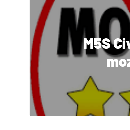
M5S Ci
moz