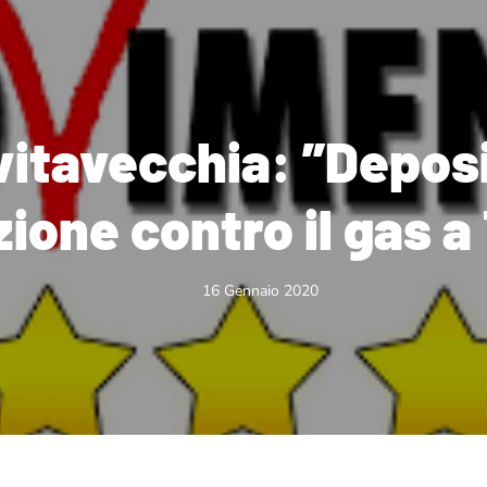
vitavecchia: ”Depos
ione contro il gas a
16 Gennaio 2020