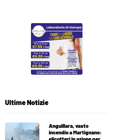
Ultime Notizie
Anguillara, vasto
incendio a Martignano:
elicotteri in azione per