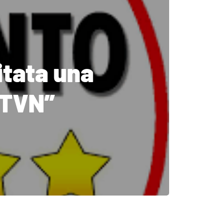
itata una
 TVN”