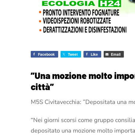
Facebook
Tweet
Like
Email
”Una mozione molto import
città”
M5S Civitavecchia: ”Depositata una mo
“Nei giorni scorsi come gruppo consil
depositato una mozione molto important