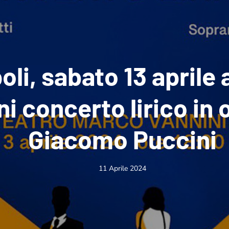
oli, sabato 13 aprile 
i concerto lirico in 
Giacomo Puccini
11 Aprile 2024