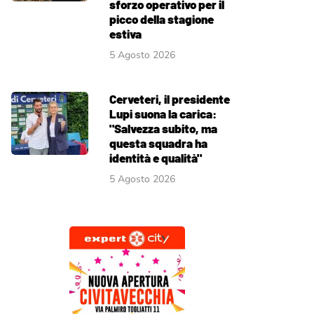
sforzo operativo per il
picco della stagione
estiva
5 Agosto 2026
Cerveteri, il presidente
Lupi suona la carica:
"Salvezza subito, ma
questa squadra ha
identità e qualità"
5 Agosto 2026