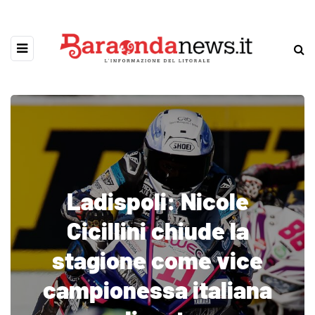
Ladispoli: Nicole
Cicillini chiude la
stagione come vice
campionessa italiana