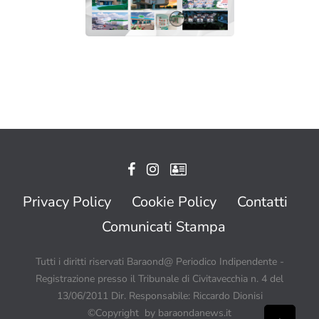
Privacy Policy
Cookie Policy
Contatti
Comunicati Stampa
Tutti i diritti riservati Baraond@ Periodico Indipendente -
Registrazione presso il Tribunale di Civitavecchia n. 4 del
13/06/2011 Dir. Responsabile: Riccardo Dionisi
©Copyright by baraondanews.it