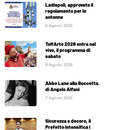
Ladispoli, approvato il
regolamento per le
antenne
8 Agosto 2026
TolfArte 2026 entra nel
vivo, il programma di
sabato
8 Agosto 2026
Abbe Lane alla Boccetta.
di Angelo Alfani
7 Agosto 2026
Sicurezza e decoro, il
Prefetto intensifica i