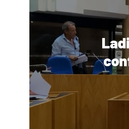
Ladi
con