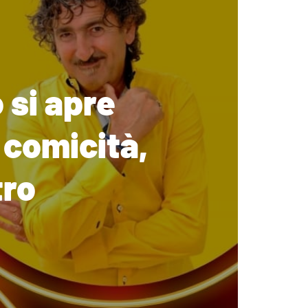
 si apre
 comicità,
tro