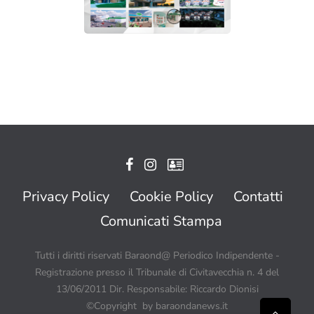
Privacy Policy
Cookie Policy
Contatti
Comunicati Stampa
Tutti i diritti riservati Baraond@ Periodico Indipendente -
Registrazione presso il Tribunale di Civitavecchia n. 4 del
13/06/2011 Dir. Responsabile: Riccardo Dionisi
©Copyright by baraondanews.it