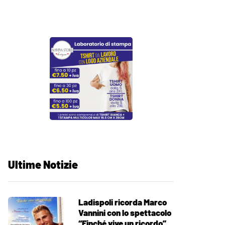
Ultime Notizie
Ladispoli ricorda Marco
Vannini con lo spettacolo
“Finché vive un ricordo”