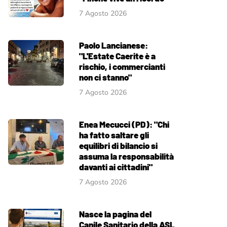
7 Agosto 2026
Paolo Lancianese:
"L'Estate Caerite è a
rischio, i commercianti
non ci stanno"
7 Agosto 2026
Enea Mecucci (PD): "Chi
ha fatto saltare gli
equilibri di bilancio si
assuma la responsabilità
davanti ai cittadini"
7 Agosto 2026
Nasce la pagina del
Canile Sanitario della ASL