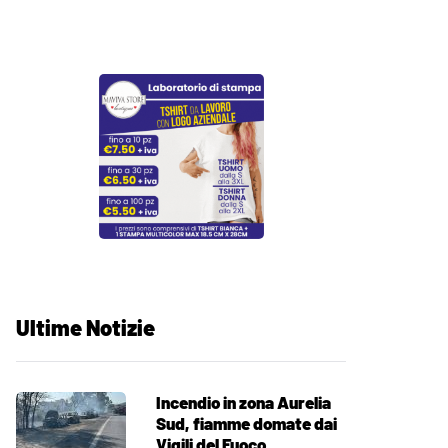
Ultime Notizie
Incendio in zona Aurelia
Sud, fiamme domate dai
Vigili del Fuoco