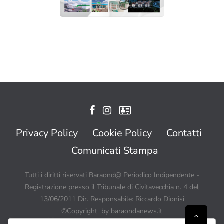
Privacy Policy
Cookie Policy
Contatti
Comunicati Stampa
Tutti i diritti riservati Baraond@ Periodico Indipendente -
Registrazione presso il Tribunale di Civitavecchia n. 4 del
13/06/2011 Dir. Responsabile: Riccardo Dionisi
©Copyright by baraondanews.it
Tutti i contenuti di BaraondaNews possono quindi essere utilizzati a patto di citare sempre