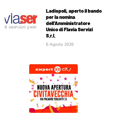
Ladispoli, aperto il bando
per la nomina
dell’Amministratore
Unico di Flavia Servizi
S.r.l.
6 Agosto 2026