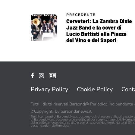
PRECEDENTE
Cerveteri: La Zambra Dixie
Jazz Band e la cover di
Lucio Battisti alla Piazza
del Vino e dei Sapori
Privacy Policy
Cookie Policy
Conta
Tutti i diritti riservati Baraond@ Periodico Indipendente
©Copyright by baraondanews.it
Tutti i contenuti di BaraondaNews possono quindi essere utilizzati a patto 
di BaraondaNews possono essere utilizzati per scopi commerciali. Eventuali pe
siti in collegamento, della qualità o correttezza dei dati forniti da terzi. S
baraonda.giornale@gmail.com