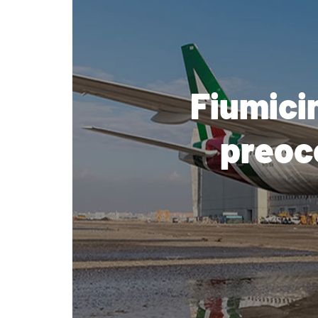
Fiumici
preocc