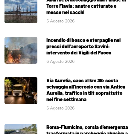
Torre Flavia: anatre catturate e
messe nei sacchi
6 Agosto 2026
Incendio di bosco e sterpaglie nei
pressi dell’aeroporto Savini:
intervento dei Vigili del Fuoco
6 Agosto 2026
Via Aurelia, caos al km 38: sosta
selvaggia all’incrocio con via Antica
Aurelia, traffico in tilt soprattutto
nei fine settimana
6 Agosto 2026
Roma-Fiumicino, corsia d'emergenza
trasformata in parcheggio abusivo a