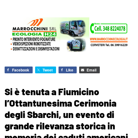
Facebook
Tweet
Like
Email
Si è tenuta a Fiumicino
l’Ottantunesima Cerimonia
degli Sbarchi, un evento di
grande rilevanza storica in
memoria dei caduti americani