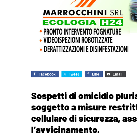
Facebook
Tweet
Like
Email
Sospetti di omicidio plur
soggetto a misure restritt
cellulare di sicurezza, a
l’avvicinamento.