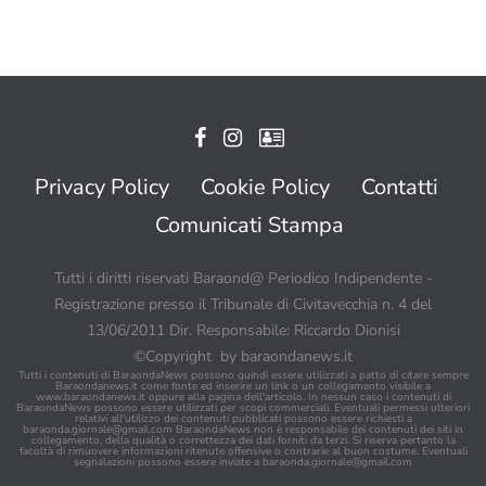
Privacy Policy
Cookie Policy
Contatti
Comunicati Stampa
Tutti i diritti riservati Baraond@ Periodico Indipendente -
Registrazione presso il Tribunale di Civitavecchia n. 4 del
13/06/2011 Dir. Responsabile: Riccardo Dionisi
©Copyright by baraondanews.it
Tutti i contenuti di BaraondaNews possono quindi essere utilizzati a patto di citare sempre
Baraondanews.it come fonte ed inserire un link o un collegamento visibile a
www.baraondanews.it oppure alla pagina dell'articolo. In nessun caso i contenuti di
BaraondaNews possono essere utilizzati per scopi commerciali. Eventuali permessi ulteriori
relativi all'utilizzo dei contenuti pubblicati possono essere richiesti a
baraonda.giornale@gmail.com
BaraondaNews non è responsabile dei contenuti dei siti in
collegamento, della qualità o correttezza dei dati forniti da terzi. Si riserva pertanto la
facoltà di rimuovere informazioni ritenute offensive o contrarie al buon costume. Eventuali
segnalazioni possono essere inviate a
baraonda.giornale@gmail.com