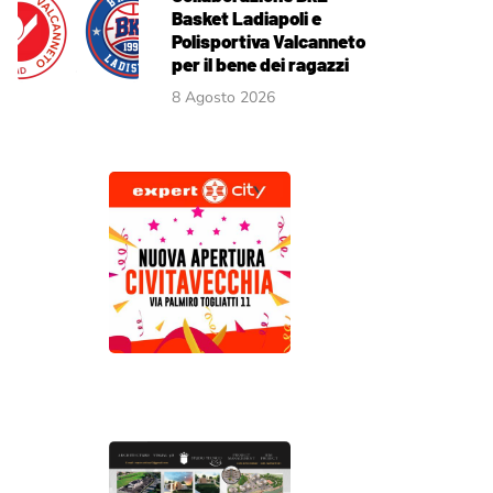
Basket Ladiapoli e
Polisportiva Valcanneto
per il bene dei ragazzi
8 Agosto 2026