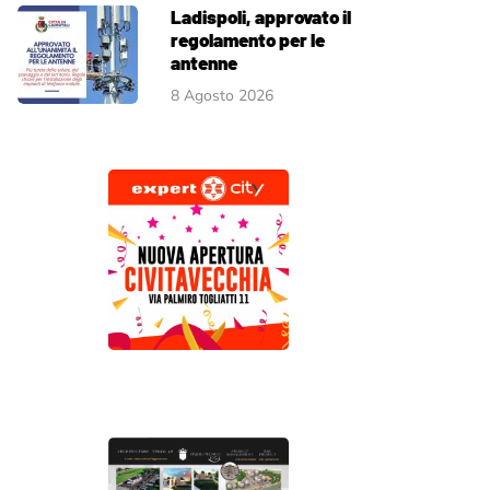
Ladispoli, approvato il
regolamento per le
antenne
8 Agosto 2026