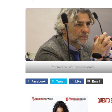
Paolacci consigliere cerveteri
Facebook
Tweet
Like
Email