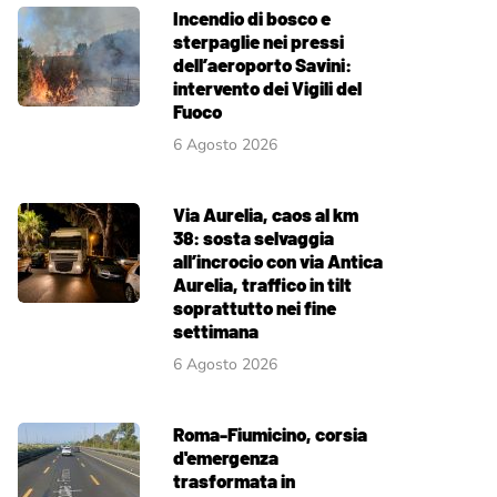
Incendio di bosco e
sterpaglie nei pressi
dell’aeroporto Savini:
intervento dei Vigili del
Fuoco
6 Agosto 2026
Via Aurelia, caos al km
38: sosta selvaggia
all’incrocio con via Antica
Aurelia, traffico in tilt
soprattutto nei fine
settimana
6 Agosto 2026
Roma-Fiumicino, corsia
d'emergenza
trasformata in