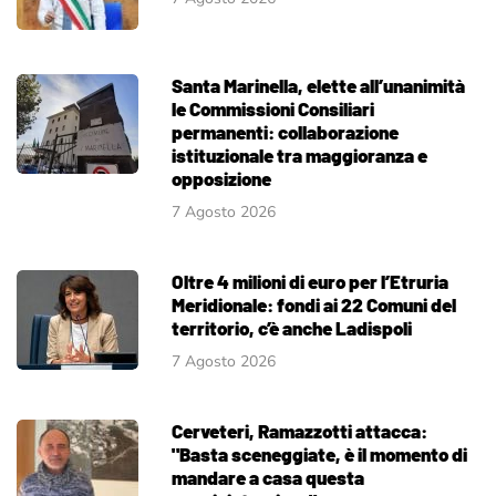
Santa Marinella, elette all’unanimità
le Commissioni Consiliari
permanenti: collaborazione
istituzionale tra maggioranza e
opposizione
7 Agosto 2026
Oltre 4 milioni di euro per l’Etruria
Meridionale: fondi ai 22 Comuni del
territorio, c’è anche Ladispoli
7 Agosto 2026
Cerveteri, Ramazzotti attacca:
"Basta sceneggiate, è il momento di
mandare a casa questa