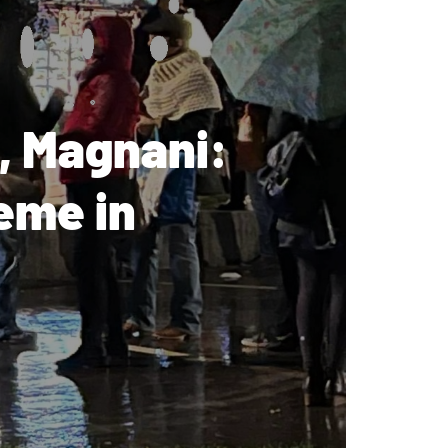
i, Magnani:
ieme in