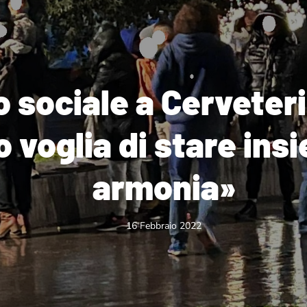
o sociale a Cerveter
o voglia di stare ins
armonia»
16 Febbraio 2022