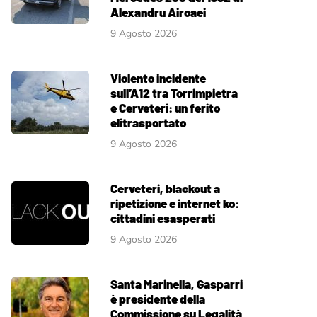
Alexandru Airoaei
9 Agosto 2026
Violento incidente
sull’A12 tra Torrimpietra
e Cerveteri: un ferito
elitrasportato
9 Agosto 2026
Cerveteri, blackout a
ripetizione e internet ko:
cittadini esasperati
9 Agosto 2026
Santa Marinella, Gasparri
è presidente della
Commissione su Legalità