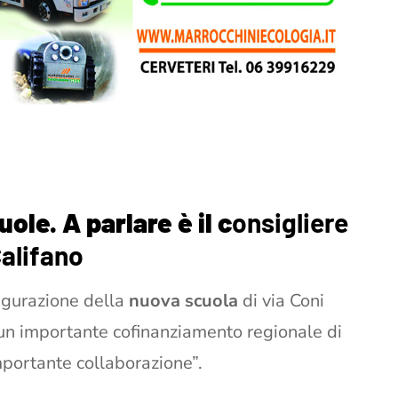
le. A parlare è il c
onsigliere
Califano
ugurazione della
nuova scuola
di via Coni
 un importante cofinanziamento regionale di
mportante collaborazione”.