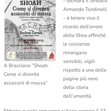
– dichiara il Sindaco
Armando Tondinelli
– è tenere vivo il
ricordo dell’orrore
della Shoa affinché
le coscienze
rimangano
sensibili, vigili
A Bracciano ”Shoah.
rispetto a una delle
Come si diventa
pagine più nere
assassini di massa”
della storia
dell’umanità.
Ebbene questo convegno si tiene proprio il 27