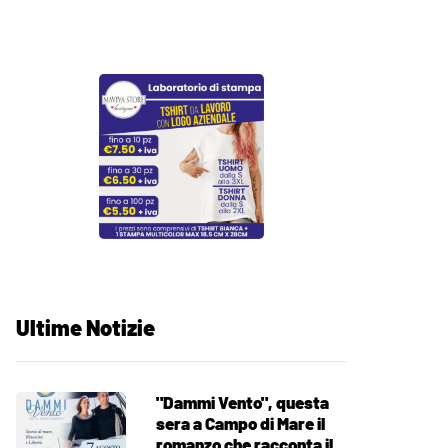
Ultime Notizie
"Dammi Vento", questa
sera a Campo di Mare il
romanzo che racconta il