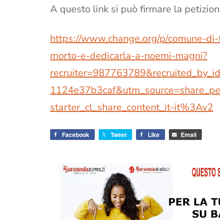
A questo link si può firmare la petizion
https://www.change.org/p/comune-di-f
morto-e-dedicarla-a-noemi-magni?
recruiter=987763789&recruited_by_
1124e37b3caf&utm_source=share_pet
starter_cl_share_content_it-it%3Av2
Facebook
Tweet
Like
Email