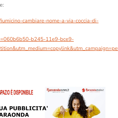
e:
iumicino-cambiare-nome-a-via-coccia-di-
id=060b6b50-b245-11e9-bce9-
ition&utm_medium=copylink&utm_campaign=pet