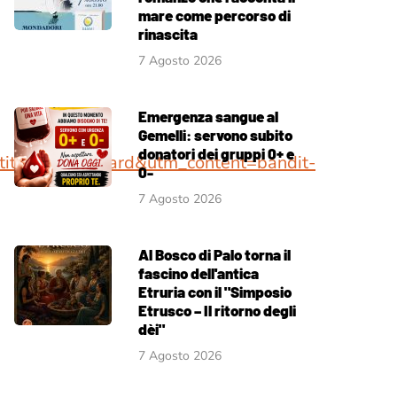
mare come percorso di
rinascita
7 Agosto 2026
Emergenza sangue al
Gemelli: servono subito
donatori dei gruppi 0+ e
ition_dashboard&utm_content=bandit-
0-
7 Agosto 2026
Al Bosco di Palo torna il
fascino dell'antica
Etruria con il "Simposio
Etrusco – Il ritorno degli
dèi"
7 Agosto 2026