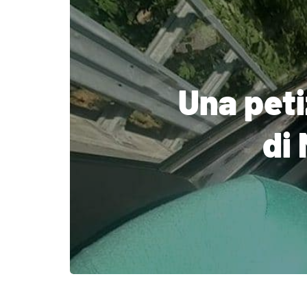
Una peti
di