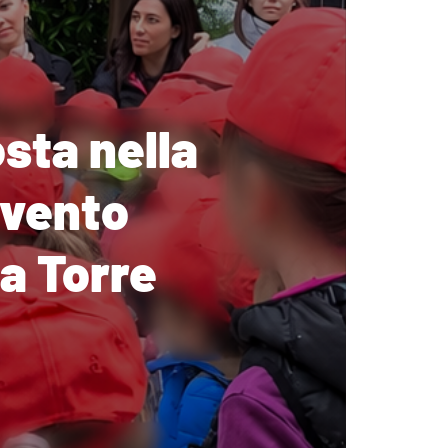
osta nella
’evento
a Torre