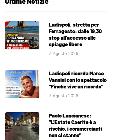
Ultime Notizie
Ladispoli, stretta per
Ferragosto: dalle 19.30
stop all'accesso alle
spiagge libere
7 Agosto 2026
Ladispoli ricorda Marco
Vannini con lo spettacolo
“Finché vive un ricordo”
7 Agosto 2026
Paolo Lancianese:
"L'Estate Caerite è a
rischio, i commercianti
non ci stanno"