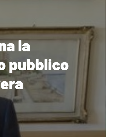
na la
o pubblico
vera