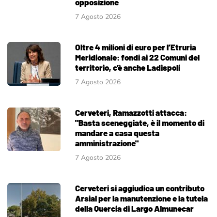
opposizione
7 Agosto 2026
Oltre 4 milioni di euro per l’Etruria
Meridionale: fondi ai 22 Comuni del
territorio, c’è anche Ladispoli
7 Agosto 2026
Cerveteri, Ramazzotti attacca:
"Basta sceneggiate, è il momento di
mandare a casa questa
amministrazione"
7 Agosto 2026
Cerveteri si aggiudica un contributo
Arsial per la manutenzione e la tutela
della Quercia di Largo Almunecar