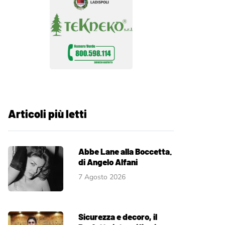
Articoli più letti
Abbe Lane alla Boccetta.
di Angelo Alfani
7 Agosto 2026
Sicurezza e decoro, il