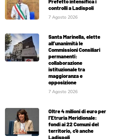
Prefetto intensifica i
controlli a Ladispoli
7 Agosto 2026
Santa Marinella, elette
all’unanimità le
Commissioni Consiliari
permanenti:
collaborazione
istituzionale tra
maggioranza e
opposizione
7 Agosto 2026
Oltre 4 milioni di euro per
l’Etruria Meridionale:
fondi ai 22 Comuni del
territorio, c’è anche
Ladispoli