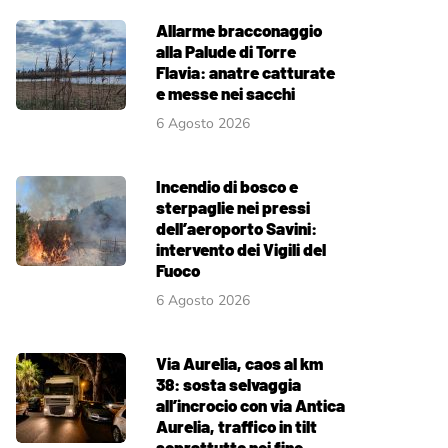
Allarme bracconaggio
alla Palude di Torre
Flavia: anatre catturate
e messe nei sacchi
6 Agosto 2026
Incendio di bosco e
sterpaglie nei pressi
dell’aeroporto Savini:
intervento dei Vigili del
Fuoco
6 Agosto 2026
Via Aurelia, caos al km
38: sosta selvaggia
all’incrocio con via Antica
Aurelia, traffico in tilt
soprattutto nei fine