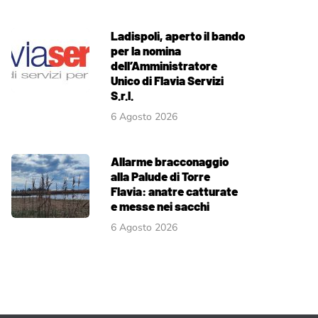
Ladispoli, aperto il bando
per la nomina
dell’Amministratore
Unico di Flavia Servizi
S.r.l.
6 Agosto 2026
Allarme bracconaggio
alla Palude di Torre
Flavia: anatre catturate
e messe nei sacchi
6 Agosto 2026