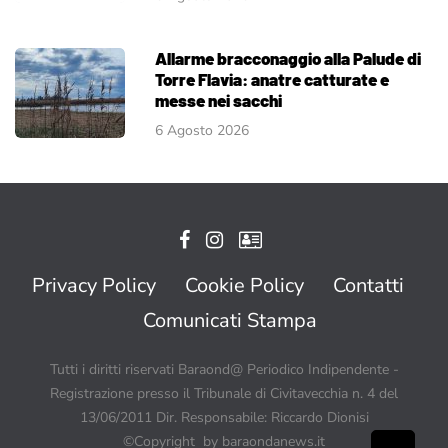
Allarme bracconaggio alla Palude di
Torre Flavia: anatre catturate e
messe nei sacchi
6 Agosto 2026
Privacy Policy
Cookie Policy
Contatti
Comunicati Stampa
Tutti i diritti riservati Baraond@ Periodico Indipendente -
Registrazione presso il Tribunale di Civitavecchia n. 4 del
13/06/2011 Dir. Responsabile: Riccardo Dionisi
©Copyright by baraondanews.it