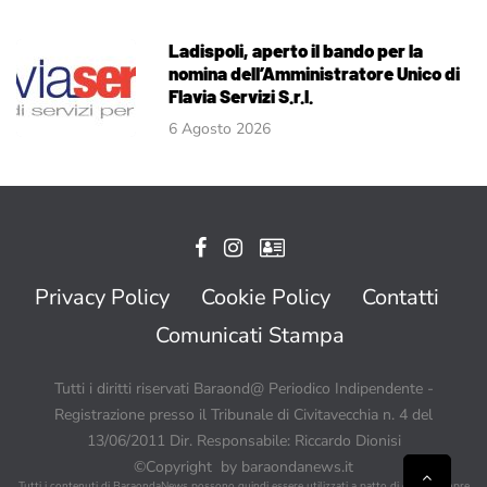
Ladispoli, aperto il bando per la
nomina dell’Amministratore Unico di
Flavia Servizi S.r.l.
6 Agosto 2026
Privacy Policy
Cookie Policy
Contatti
Comunicati Stampa
Tutti i diritti riservati Baraond@ Periodico Indipendente -
Registrazione presso il Tribunale di Civitavecchia n. 4 del
13/06/2011 Dir. Responsabile: Riccardo Dionisi
©Copyright by baraondanews.it
Tutti i contenuti di BaraondaNews possono quindi essere utilizzati a patto di citare sempre