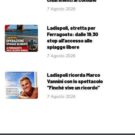
7 Agosto 2026
Ladispoli, stretta per
Ferragosto: dalle 19.30
stop all'accesso alle
spiagge libere
7 Agosto 2026
Ladispoli ricorda Marco
Vannini con lo spettacolo
“Finché vive un ricordo”
7 Agosto 2026