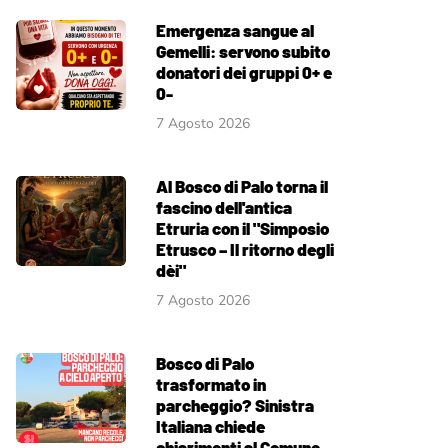
Emergenza sangue al
Gemelli: servono subito
donatori dei gruppi 0+ e
0-
7 Agosto 2026
Al Bosco di Palo torna il
fascino dell'antica
Etruria con il "Simposio
Etrusco – Il ritorno degli
dèi"
7 Agosto 2026
Bosco di Palo
trasformato in
parcheggio? Sinistra
Italiana chiede
chiarimenti al Comune