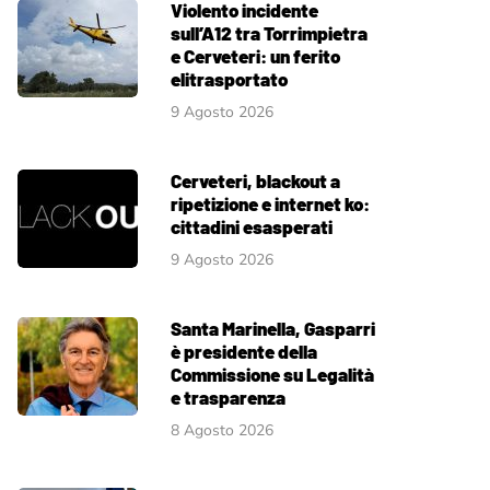
Violento incidente
sull’A12 tra Torrimpietra
e Cerveteri: un ferito
elitrasportato
9 Agosto 2026
Cerveteri, blackout a
ripetizione e internet ko:
cittadini esasperati
9 Agosto 2026
Santa Marinella, Gasparri
è presidente della
Commissione su Legalità
e trasparenza
8 Agosto 2026