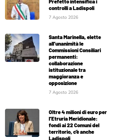
Prefetto intensifica i
controlli a Ladispoli
7 Agosto 2026
Santa Marinella, elette
all’unanimità le
Commissioni Consiliari
permanenti:
collaborazione
istituzionale tra
maggioranza e
opposizione
7 Agosto 2026
Oltre 4 milioni di euro per
l’Etruria Meridionale:
fondi ai 22 Comuni del
territorio, c’è anche
Ladispoli