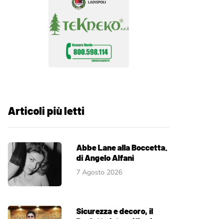
Articoli più letti
Abbe Lane alla Boccetta.
di Angelo Alfani
7 Agosto 2026
Sicurezza e decoro, il