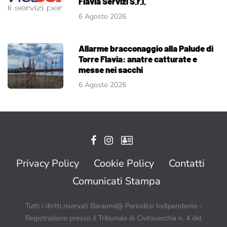
Flavia Servizi S.r.l.
6 Agosto 2026
Allarme bracconaggio alla Palude di
Torre Flavia: anatre catturate e
messe nei sacchi
6 Agosto 2026
Privacy Policy
Cookie Policy
Contatti
Comunicati Stampa
Tutti i diritti riservati Baraond@ Periodico Indipendente -
Registrazione presso il Tribunale di Civitavecchia n. 4 del