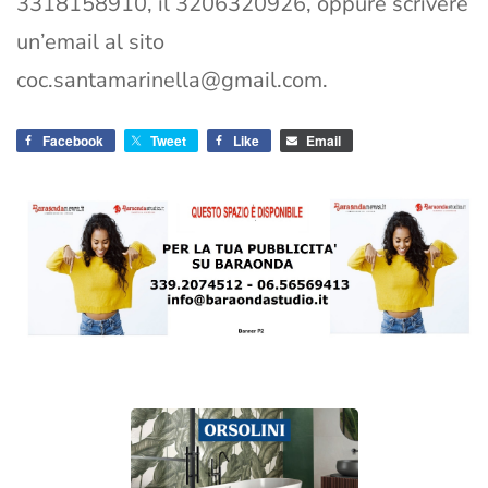
3318158910, il 3206320926, oppure scrivere
un’email al sito
coc.santamarinella@gmail.com
.
Facebook
Tweet
Like
Email