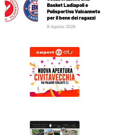
Basket Ladiapoli e
Polisportiva Valcanneto
per il bene dei ragazzi
8 Agosto 2026