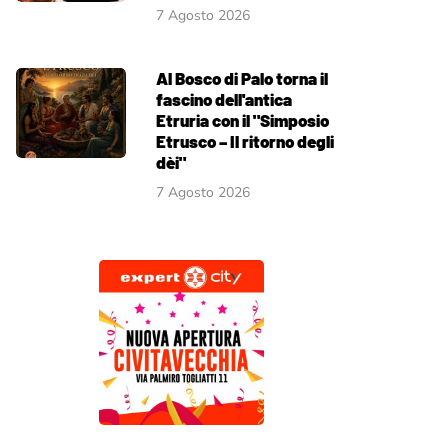
7 Agosto 2026
Al Bosco di Palo torna il
fascino dell'antica
Etruria con il "Simposio
Etrusco – Il ritorno degli
dèi"
7 Agosto 2026