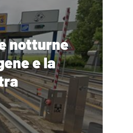
e notturne
gene e la
tra