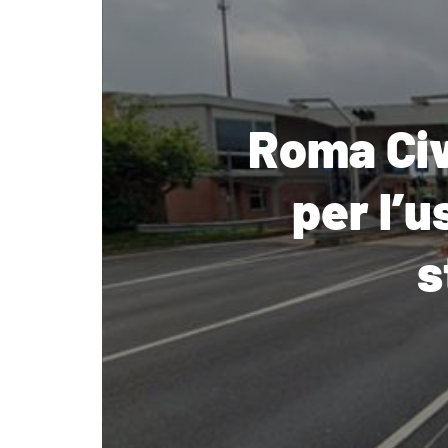
Roma Civ
per l’
s