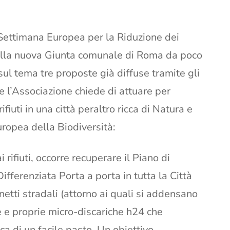
 Settimana Europea per la Riduzione dei
te dalla nuova Giunta comunale di Roma da poco
ul tema tre proposte già diffuse tramite gli
he l’Associazione chiede di attuare per
fiuti in una città peraltro ricca di Natura e
ropea della Biodiversità:
fiuti, occorre recuperare il Piano di
ifferenziata Porta a porta in tutta la Città
netti stradali (attorno ai quali si addensano
e e proprie micro-discariche h24 che
ca di un facile pasto. Un obiettivo