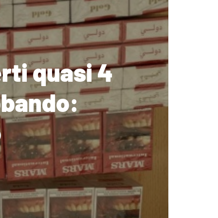
rti quasi 4
abbando:
o