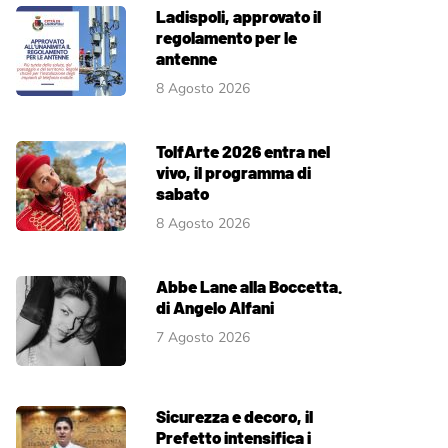
Ladispoli, approvato il
regolamento per le
antenne
8 Agosto 2026
TolfArte 2026 entra nel
vivo, il programma di
sabato
8 Agosto 2026
Abbe Lane alla Boccetta.
di Angelo Alfani
7 Agosto 2026
Sicurezza e decoro, il
Prefetto intensifica i