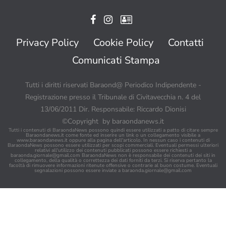
Privacy Policy
Cookie Policy
Contatti
Comunicati Stampa
Tutti i diritti riservati Baraond@ Periodico Indipendente -
Registrazione presso il Tribunale di Civitavecchia n. 4 del
13/06/2011 Dir. Responsabile: Riccardo Dionisi
©Copyright by baraondanews.it
Tutti i contenuti di BaraondaNews possono quindi essere utilizzati a patto di citare sempre
Baraondanews.it come fonte ed inserire un link o un collegamento visibile a
www.baraondanews.it oppure alla pagina dell'articolo. In nessun caso i contenuti di
BaraondaNews possono essere utilizzati per scopi commerciali. Eventuali permessi ulteriori
relativi all'utilizzo dei contenuti pubblicati possono essere richiesti a
baraonda.giornale@gmail.com
BaraondaNews non è responsabile dei contenuti dei siti in
collegamento, della qualità o correttezza dei dati forniti da terzi. Si riserva pertanto la
facoltà di rimuovere informazioni ritenute offensive o contrarie al buon costume. Eventuali
segnalazioni possono essere inviate a
baraonda.giornale@gmail.com