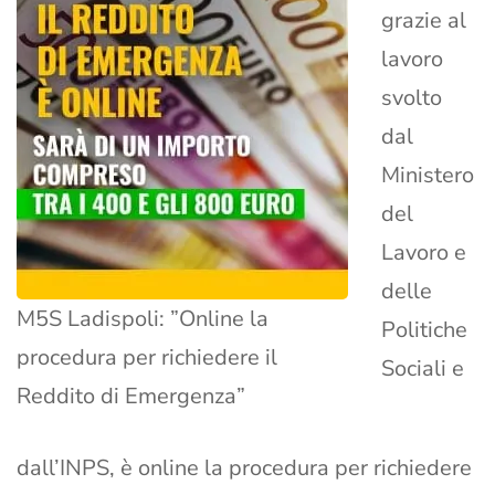
grazie al
lavoro
svolto
dal
Ministero
del
Lavoro e
delle
M5S Ladispoli: ”Online la
Politiche
procedura per richiedere il
Sociali e
Reddito di Emergenza”
dall’INPS, è online la procedura per richiedere