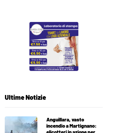
Ultime Notizie
Anguillara, vasto
incendio a Martignano:
elicotteri in azione per