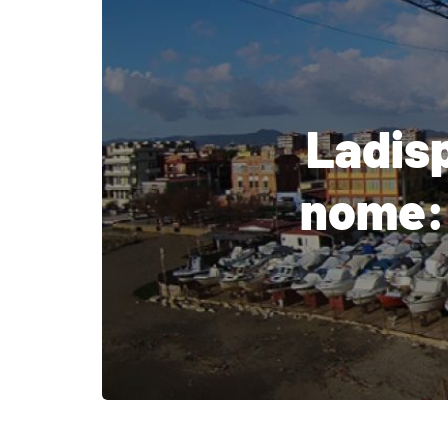
Ladisp
nome: 