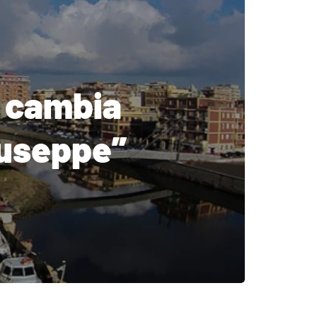
o cambia
iuseppe”