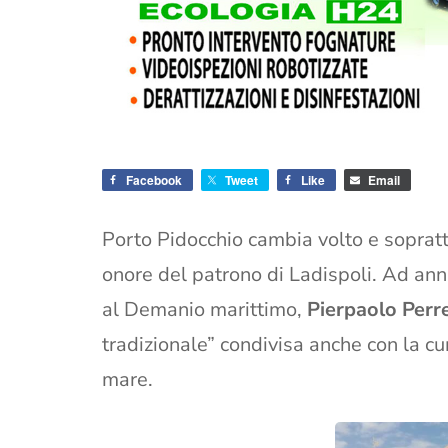
Facebook
Tweet
Like
Email
Porto Pidocchio cambia volto e soprat
onore del patrono di Ladispoli. Ad ann
al Demanio marittimo,
Pierpaolo Perr
tradizionale” condivisa anche con la cu
mare.