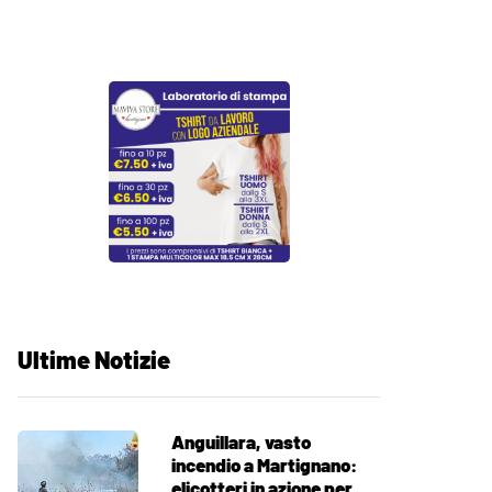
Ultime Notizie
Anguillara, vasto
incendio a Martignano:
elicotteri in azione per