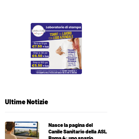
Ultime Notizie
Nasce la pagina del
Canile Sanitario della ASL
Roma 4: uno spazio